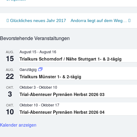
Beitragsnavigation
Glückliches neues Jahr 2017
Andorra liegt auf dem Weg…
Bevorstehende Veranstaltungen
August 15
-
August 16
AUG.
15
Trialkurs Schorndorf / Nähe Stuttgart 1- & 2-tägig
Ganztägig
AUG.
22
Trialkurs Münster 1- & 2-tägig
Oktober 3
-
Oktober 10
OKT.
3
Trial-Abenteuer Pyrenäen Herbst 2026 03
Oktober 10
-
Oktober 17
OKT.
10
Trial-Abenteuer Pyrenäen Herbst 2026 04
Kalender anzeigen