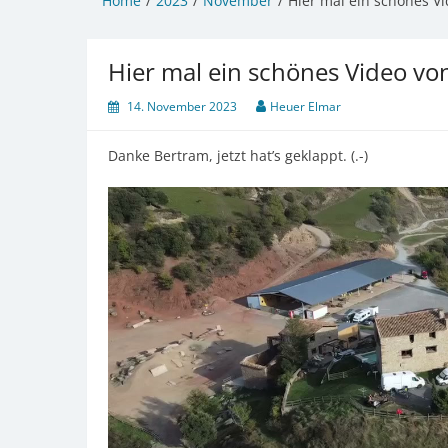
Home
2023
November
Hier mal ein schönes V
Hier mal ein schönes Video v
14. November 2023
Heuer Elmar
Danke Bertram, jetzt hat’s geklappt. (.-)