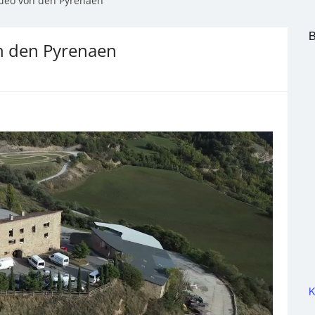
ideo von den Pyrenaen
B
on den Pyrenaen
K