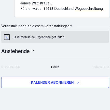
James Watt straße 5
Fürstenwalde
,
14913
Deutschland
Wegbeschreibung
Veranstaltungen an diesem veranstaltungsort
Es wurden keine Ergebnisse gefunden.
Hinweis
Anstehende
Datum
wählen.
Heute
VORHERIGE
NÄCHSTE
VERANSTALTUNGEN
VERANS
KALENDER ABONNIEREN