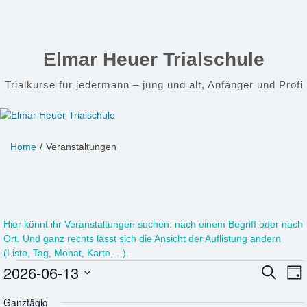
Zum
Inhalt
springen
Elmar Heuer Trialschule
Trialkurse für jedermann – jung und alt, Anfänger und Profi
Home
Veranstaltungen
Hier könnt ihr
Veranstaltungen
suchen:
nach einem Begriff oder nach
Ort. Und ganz rechts lässt sich die Ansicht der Auflistung ändern
(Liste, Tag, Monat, Karte,…).
Veranstaltungen
V
2026-06-13
Vera
SUCHE
TA
A
Datum
Such
für
Ganztägig
N
wählen.