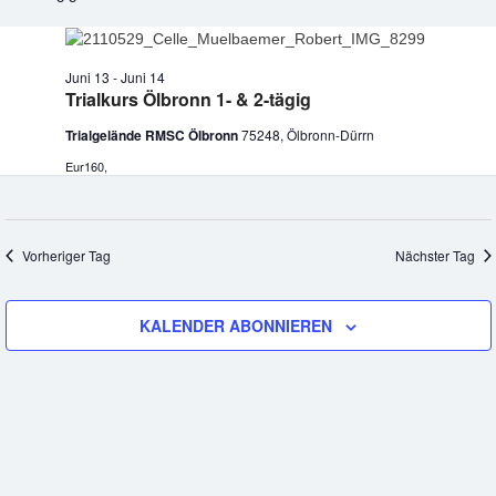
und
13.
Ansic
Juni
Juni 13
-
Juni 14
Navi
Trialkurs Ölbronn 1- & 2-tägig
2026
Trialgelände RMSC Ölbronn
75248, Ölbronn-Dürrn
Eur160,
Vorheriger Tag
Nächster Tag
KALENDER ABONNIEREN