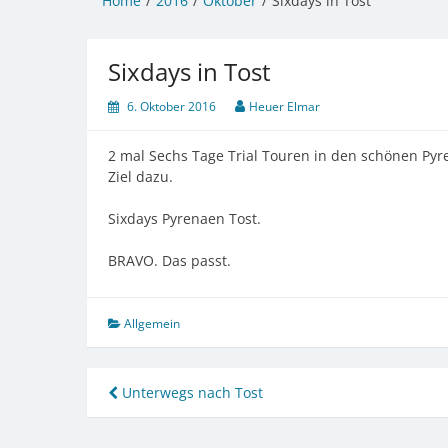
Home
2016
Oktober
Sixdays in Tost
Sixdays in Tost
6. Oktober 2016
Heuer Elmar
2 mal Sechs Tage Trial Touren in den schönen Pyr
Ziel dazu.
Sixdays Pyrenaen Tost.
BRAVO. Das passt.
Allgemein
Beitragsnavigation
Unterwegs nach Tost