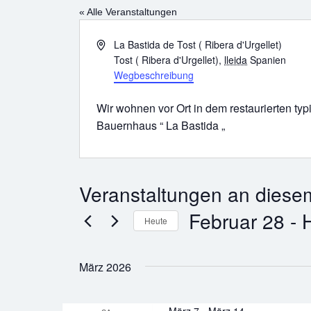
« Alle Veranstaltungen
Adresse
La Bastida de Tost ( Ribera d'Urgellet)
Tost ( Ribera d'Urgellet)
,
lleida
Spanien
Wegbeschreibung
Wir wohnen vor Ort in dem restaurierten t
Bauernhaus “ La Bastida „
Veranstaltungen an diesem
Februar 28
 - 
Heute
Datum
wählen.
März 2026
März 7
-
März 14