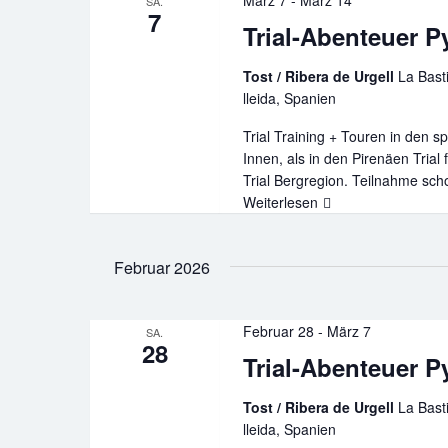
SA.
7
Trial-Abenteuer P
Tost / Ribera de Urgell
La Basti
lleida, Spanien
Trial Training + Touren in den s
Innen, als in den Pirenäen Trial
Trial Bergregion. Teilnahme scho
Weiterlesen
Trial-
Abenteuer
Pyrenäen
Februar 2026
Frühjahr
2026
02
Februar 28
-
März 7
SA.
28
Trial-Abenteuer P
Tost / Ribera de Urgell
La Basti
lleida, Spanien