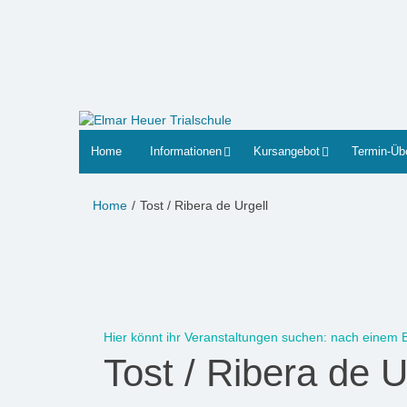
Zum
Inhalt
springen
Home
Informationen
Kursangebot
Termin-Üb
Home
Tost / Ribera de Urgell
Hier könnt ihr
Veranstaltungen
suchen:
nach einem Be
Tost / Ribera de U