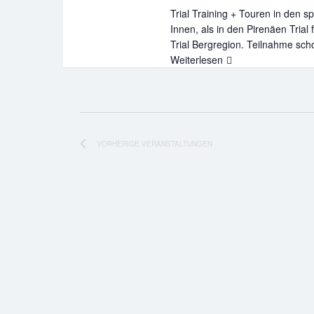
Trial Training + Touren in den s
Innen, als in den Pirenäen Trial
Trial Bergregion. Teilnahme scho
Weiterlesen
Trial-
Abenteuer
Pyrenäen
Frühjahr
2026
01
VORHERIGE
VERANSTALTUNGEN